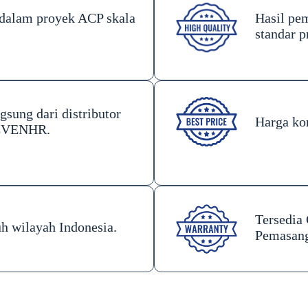
dalam proyek ACP skala
Hasil pe
standar p
gsung dari distributor
Harga kom
EVENHR.
Tersedia
uh wilayah Indonesia.
Pemasan