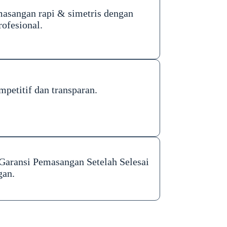
masangan rapi & simetris dengan
rofesional.
petitif dan transparan.
 Garansi Pemasangan Setelah Selesai
gan.