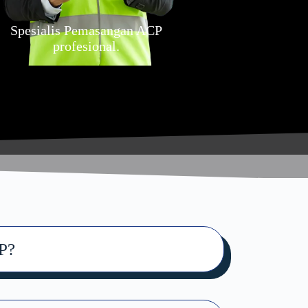
Spesialis Pemasangan ACP
profesional.
P?