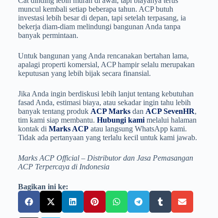
Cat dinding lebih murah di awal, tapi biayanya terus
muncul kembali setiap beberapa tahun. ACP butuh
investasi lebih besar di depan, tapi setelah terpasang, ia
bekerja diam-diam melindungi bangunan Anda tanpa
banyak permintaan.
Untuk bangunan yang Anda rencanakan bertahan lama,
apalagi properti komersial, ACP hampir selalu merupakan
keputusan yang lebih bijak secara finansial.
Jika Anda ingin berdiskusi lebih lanjut tentang kebutuhan
fasad Anda, estimasi biaya, atau sekadar ingin tahu lebih
banyak tentang produk
ACP Marks
dan
ACP SevenHR
,
tim kami siap membantu.
Hubungi kami
melalui halaman
kontak di
Marks ACP
atau langsung WhatsApp kami.
Tidak ada pertanyaan yang terlalu kecil untuk kami jawab.
Marks ACP Official – Distributor dan Jasa Pemasangan
ACP Terpercaya di Indonesia
Bagikan ini ke: